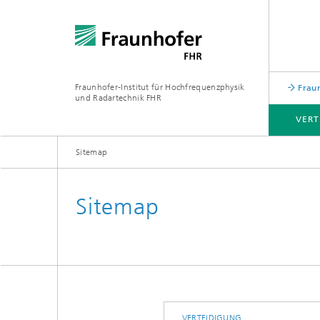
Fraunhofer-Institut für Hochfrequenzphysik
Fraun
und Radartechnik FHR
VERT
Sitemap
VERTEIDIGUNG
WELTRAUM
INDUSTRIELLE ANWENDUNGEN
LEISTUNGEN
Sitemap
VERTEIDIGUNG