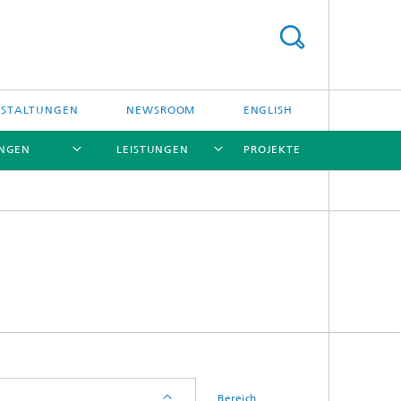
NSTALTUNGEN
NEWSROOM
ENGLISH
UNGEN
LEISTUNGEN
PROJEKTE
[X]
[X]
[X]
[X]
Bereich