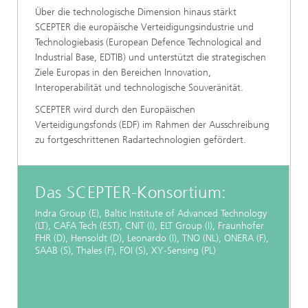
Über die technologische Dimension hinaus stärkt
SCEPTER die europäische Verteidigungsindustrie und
Technologiebasis (European Defence Technological and
Industrial Base, EDTIB) und unterstützt die strategischen
Ziele Europas in den Bereichen Innovation,
Interoperabilität und technologische Souveränität.
SCEPTER wird durch den Europäischen
Verteidigungsfonds (EDF) im Rahmen der Ausschreibung
zu fortgeschrittenen Radartechnologien gefördert.
Das SCEPTER-Konsortium:
Indra Group (E), Baltic Institute of Advanced Technology
(LT), CAFA Tech (EST), CNIT (I), ELT Group (I), Fraunhofer
FHR (D), Hensoldt (D), Leonardo (I), TNO (NL), ONERA (F),
SAAB (S), Thales (F), FOI (S), XY‑Sensing (PL)