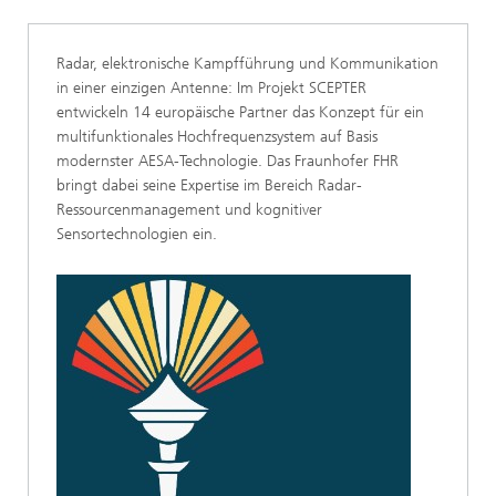
Radar, elektronische Kampfführung und Kommunikation
in einer einzigen Antenne: Im Projekt SCEPTER
entwickeln 14 europäische Partner das Konzept für ein
multifunktionales Hochfrequenzsystem auf Basis
modernster AESA-Technologie. Das Fraunhofer FHR
bringt dabei seine Expertise im Bereich Radar-
Ressourcenmanagement und kognitiver
Sensortechnologien ein.