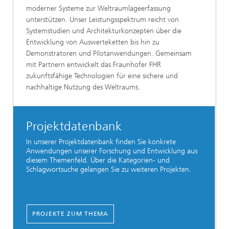
moderner Systeme zur Weltraumlageerfassung
unterstützen. Unser Leistungsspektrum reicht von
Systemstudien und Architekturkonzepten über die
Entwicklung von Auswerteketten bis hin zu
Demonstratoren und Pilotanwendungen. Gemeinsam
mit Partnern entwickelt das Fraunhofer FHR
zukunftsfähige Technologien für eine sichere und
nachhaltige Nutzung des Weltraums.
Projektdatenbank
In unserer Projektdatenbank finden Sie konkrete
Anwendungen unserer Forschung und Entwicklung aus
diesem Themenfeld. Über die Kategorien- und
Schlagwortsuche gelangen Sie zu weiteren Projekten.
PROJEKTE ZUM THEMA