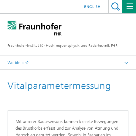
ENGLISH
Fraunhofer-Institut für Hochfrequenzphysik und Radartechnik FHR
Wo bin ich?
Industrielle Anwendungen
Vitalparametermessung
Gesundheit, Umwelt & Nachhaltigkeit
Mit unserer Radarsensorik können kleinste Bewegungen
des Brustkorbs erfasst und zur Analyse von Atmung und
Herzschlag genutzt werden. Sowohl in Szenarien im