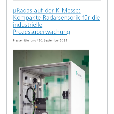
µRadas auf der K-Messe:
Kompakte Radarsensorik für die
industrielle
Prozessüberwachung
Pressemitteilung
/
30. September 2025